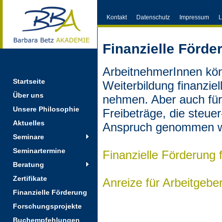
Kontakt
Datenschutz
Impressum
L
Finanzielle Förde
ArbeitnehmerInnen könn
Startseite
Weiterbildung finanzie
Über uns
nehmen. Aber auch für
Unsere Philosophie
Freibeträge, die steuer
Aktuelles
Anspruch genommen w
Seminare
Seminartermine
Finanzielle Förderung 
Beratung
Zertifikate
Anreize für Arbeitgebe
Finanzielle Förderung
Forschungsprojekte
Buchempfehlungen