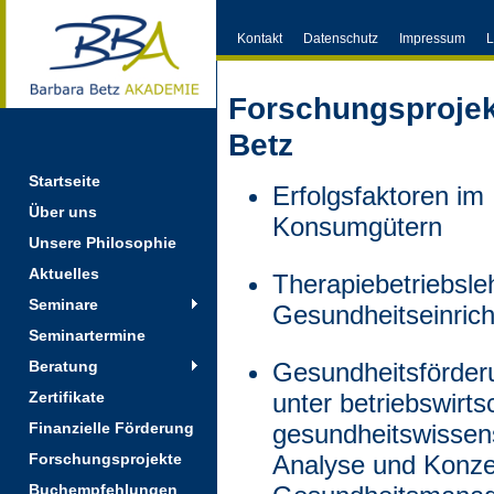
Kontakt
Datenschutz
Impressum
L
Forschungsprojekt
Betz
Startseite
Erfolgsfaktoren im
Über uns
Konsumgütern
Unsere Philosophie
Aktuelles
Therapiebetriebsleh
Seminare
Gesundheitseinric
Seminartermine
Beratung
Gesundheitsförder
Zertifikate
unter betriebswirts
Finanzielle Förderung
gesundheitswissens
Forschungsprojekte
Analyse und Konzep
Buchempfehlungen